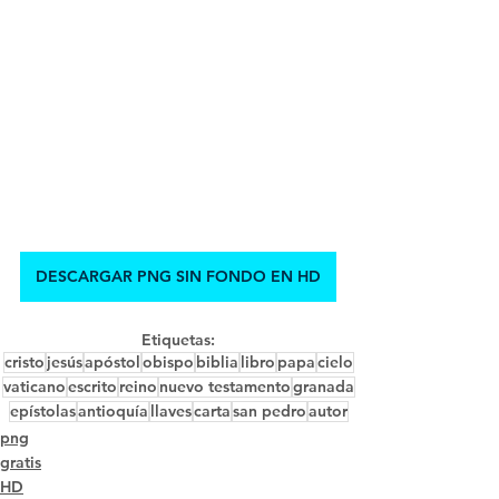
DESCARGAR PNG SIN FONDO EN HD
Etiquetas:
cristo
jesús
apóstol
obispo
biblia
libro
papa
cielo
vaticano
escrito
reino
nuevo testamento
granada
epístolas
antioquía
llaves
carta
san pedro
autor
png
gratis
HD