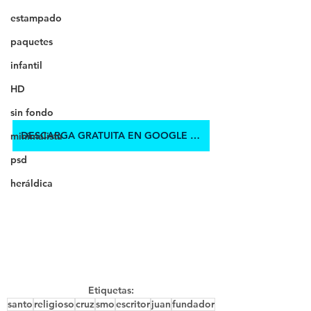
estampado
paquetes
infantil
HD
sin fondo
DESCARGA GRATUITA EN GOOGLE DRIVE
minimalista
psd
heráldica
Etiquetas:
santo
religioso
cruz
smo
escritor
juan
fundador