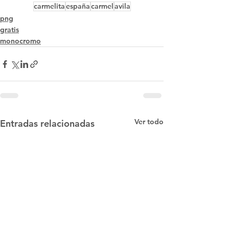
carmelita
españa
carmel
avila
png
gratis
monocromo
Ver todo
Entradas relacionadas