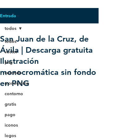
Entrada
todos
San Juan de la Cruz, de
todos
Ávila | Descarga gratuita
vector
Ilustración
png
monocromática sin fondo
colorido
en PNG
monocromo
contorno
gratis
pago
iconos
logos