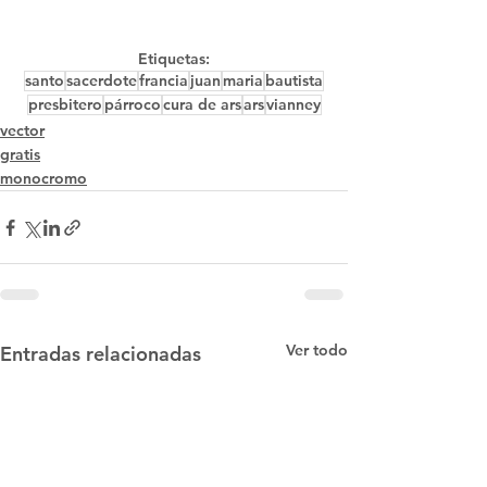
Etiquetas:
santo
sacerdote
francia
juan
maria
bautista
presbitero
párroco
cura de ars
ars
vianney
vector
gratis
monocromo
Ver todo
Entradas relacionadas