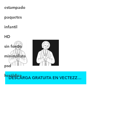
estampado
paquetes
infantil
HD
sin fondo
minimalista
psd
heráldica
DESCARGA GRATUITA EN VECTEZZY.COM