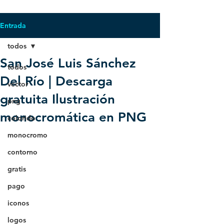
Entrada
todos
San José Luis Sánchez
todos
Del Río | Descarga
vector
gratuita Ilustración
png
monocromática en PNG
colorido
monocromo
contorno
gratis
pago
iconos
logos