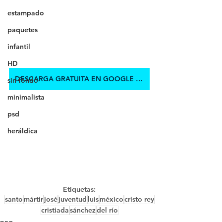
estampado
paquetes
infantil
HD
DESCARGA GRATUITA EN GOOGLE DRIVE
sin fondo
minimalista
psd
heráldica
Etiquetas:
santo
mártir
josé
juventud
luis
méxico
cristo rey
cristiada
sánchez
del río