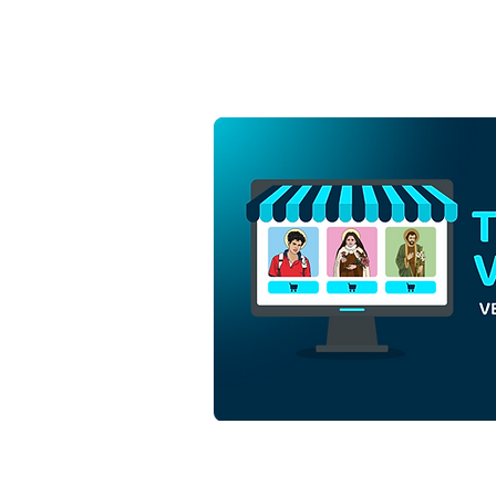
San Jorge de Capadocia |
Descarga gratuita de Vector
de contorno monocromático
en EPS