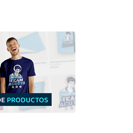
Jorge de Capadocia |
arga Gratis Ilustración
reada sin fondo en PNG