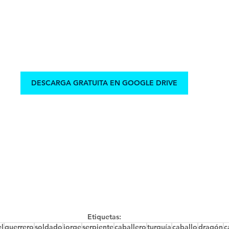
DESCARGA GRATUITA EN GOOGLE DRIVE
Etiquetas:
el
guerrero
soldado
jorge
serpiente
caballero
turquía
caballo
dragón
c