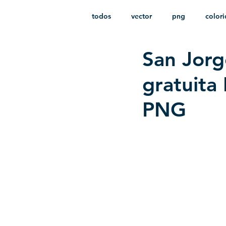
todos
vector
png
color
San Jorg
estampado
paquetes
i
gratuita
PNG