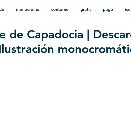
ido
monocromo
contorno
gratis
pago
ic
e de Capadocia | Desca
nfantil
HD
sin fondo
minimalista
psd
herá
 Ilustración monocromáti