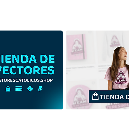
San Jorge de Capadocia |
San 
Descarga gratuita Esquema
Desc
Ilustración Sin fondo PNG
Colo