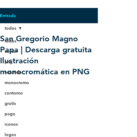
Entrada
todos
San Gregorio Magno
todos
Papa | Descarga gratuita
vector
Ilustración
png
monocromática en PNG
colorido
monocromo
contorno
gratis
pago
iconos
logos