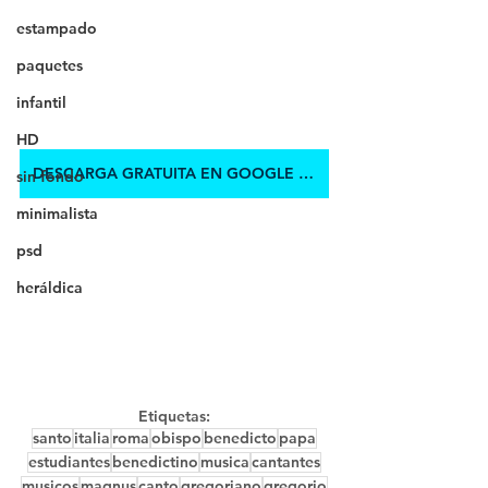
estampado
paquetes
infantil
HD
DESCARGA GRATUITA EN GOOGLE DRIVE
sin fondo
minimalista
psd
heráldica
Etiquetas:
santo
italia
roma
obispo
benedicto
papa
estudiantes
benedictino
musica
cantantes
musicos
magnus
canto
gregoriano
gregorio