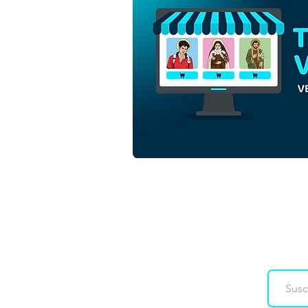
São José de Anchieta |
Descarga gratuita Vector
Monocromo Esquema sin
fondo en EPS
Downloads
Co