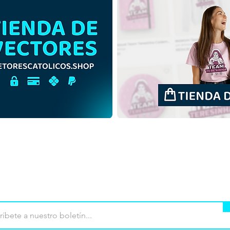
São José de Anchieta |
São 
Descarga gratis la
Desc
ilustración sin fondo de
Ilust
contorno en PNG
en 
mpra
Terminos de uso
Contacto
Contribu