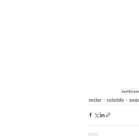
santo
sa
vector
colorido
pag