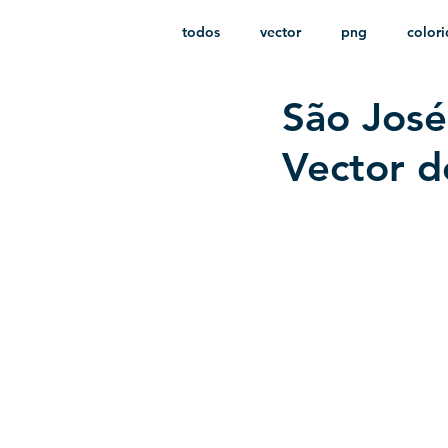
todos
vector
png
color
São José
estampado
paquetes
i
Vector d