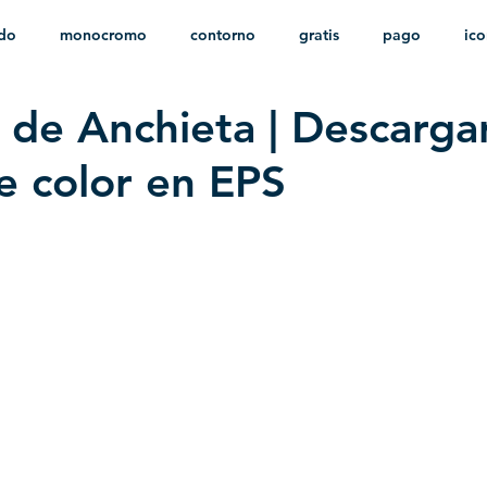
ido
monocromo
contorno
gratis
pago
ic
 de Anchieta | Descarga
nfantil
HD
sin fondo
minimalista
psd
herá
e color en EPS