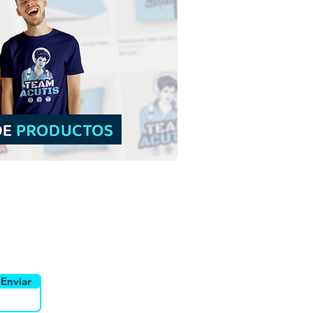
José de Anchieta |
arga gratuita
ración a color sin fondo
PNG
yente
Canais
Enviar