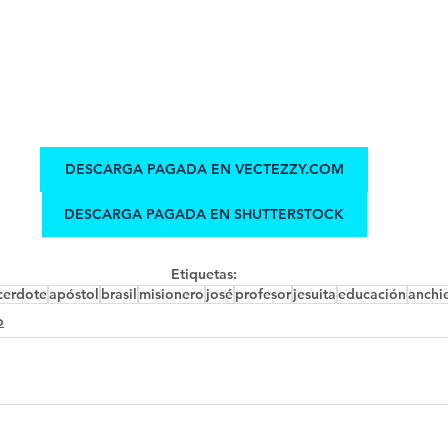
DESCARGA PAGADA EN VECTEZZY.COM
DESCARGA PAGADA EN SHUTTERSTOCK
Etiquetas:
cerdote
apóstol
brasil
misionero
josé
profesor
jesuita
educación
anchi
o