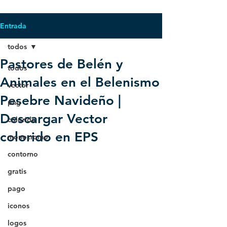
Entrada
todos
Pastores de Belén y
todos
Animales en el Belenismo
vector
Pesebre Navideño |
png
Descargar Vector
colorido
colorido en EPS
monocromo
contorno
gratis
pago
iconos
logos