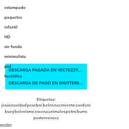
estampado
paquetes
infantil
HD
sin fondo
minimalista
psd
DESCARGA PAGADA EN VECTEZZY.CO
heráldica
DESCARGA DE PAGO EN SHUTTERSTOCK
Etiquetas:
jesús
navidad
pesebre
belén
nacimiento
cordero
buey
belenismo
escena
animales
potro
burro
pastores
vaca
vector