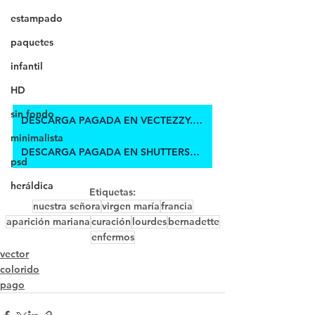
estampado
paquetes
infantil
HD
sin fondo
DESCARGA PAGADA EN VECTEZZY.COM
minimalista
DESCARGA PAGADA EN SHUTTERSTOCK
psd
heráldica
Etiquetas:
nuestra señora
virgen maría
francia
aparición mariana
curación
lourdes
bernadette
enfermos
vector
colorido
pago