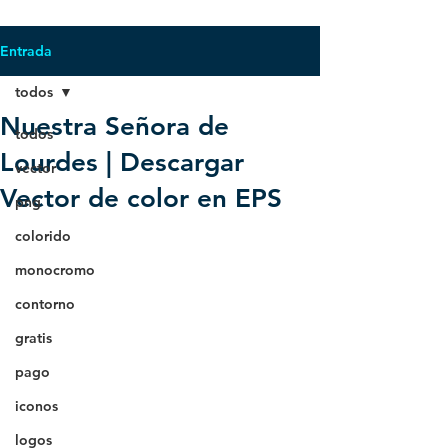
Entrada
todos
Nuestra Señora de
todos
Lourdes | Descargar
vector
Vector de color en EPS
png
colorido
monocromo
contorno
gratis
pago
iconos
logos