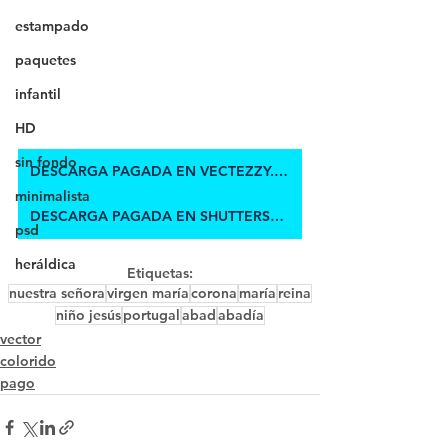
estampado
paquetes
infantil
HD
sin fondo
DESCARGA PAGADA EN VECTEZZY.COM
minimalista
DESCARGA PAGADA EN SHUTTERSTOCK
psd
heráldica
Etiquetas:
nuestra señora
virgen maría
corona
maría
reina
niño jesús
portugal
abad
abadía
vector
colorido
pago