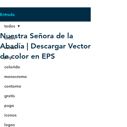
Entrada
todos
Nuestra Señora de la
todos
Abadía | Descargar Vector
vector
de color en EPS
png
colorido
monocromo
contorno
gratis
pago
iconos
logos