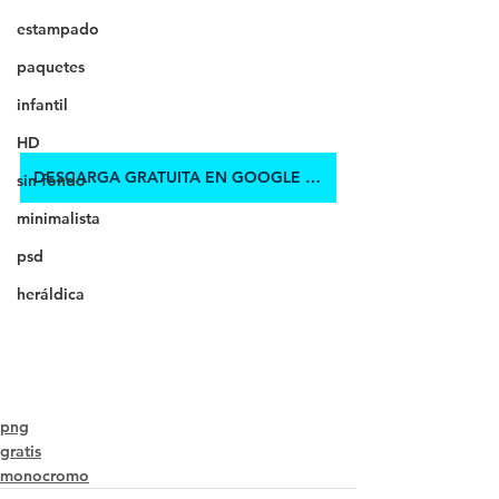
estampado
paquetes
infantil
HD
DESCARGA GRATUITA EN GOOGLE DRIVE
sin fondo
minimalista
psd
heráldica
png
gratis
monocromo