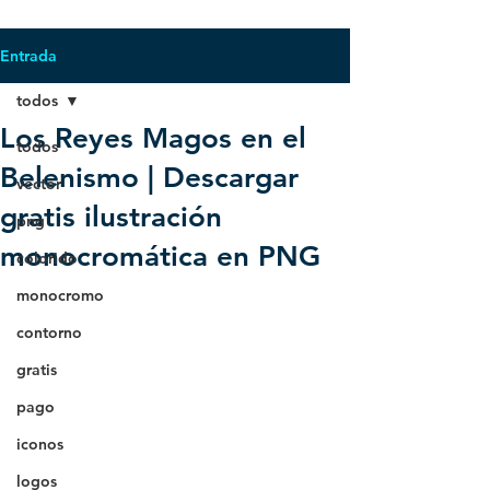
Entrada
todos
Los Reyes Magos en el
todos
Belenismo | Descargar
vector
gratis ilustración
png
monocromática en PNG
colorido
monocromo
contorno
gratis
pago
iconos
logos