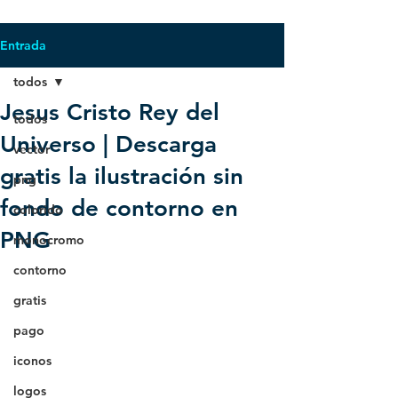
Entrada
todos
Jesus Cristo Rey del
todos
Universo | Descarga
vector
gratis la ilustración sin
png
fondo de contorno en
colorido
PNG
monocromo
contorno
gratis
pago
iconos
logos