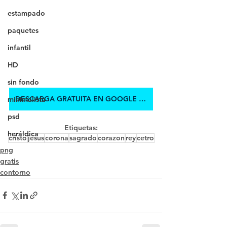
estampado
paquetes
infantil
HD
sin fondo
DESCARGA GRATUITA EN GOOGLE DRIVE
minimalista
psd
Etiquetas:
heráldica
cristo
jesus
corona
sagrado
corazon
rey
cetro
png
gratis
contorno