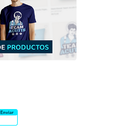
cristo Manieado |
arga gratuita de
raciones coloridas sin
o en PNG
yente
Canais
Enviar