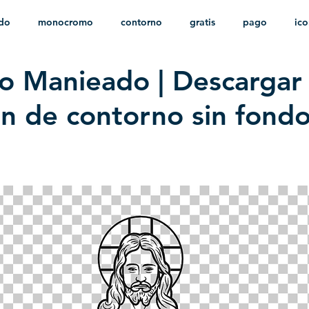
ido
monocromo
contorno
gratis
pago
ic
to Manieado | Descargar 
nfantil
HD
sin fondo
minimalista
psd
herá
ión de contorno sin fond