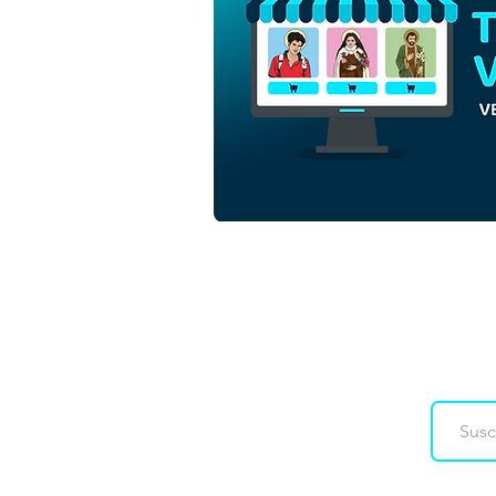
Jesucristo Manieado |
Descarga gratuita de
vectores de contorno
monocromo en EPS
Downloads
Co