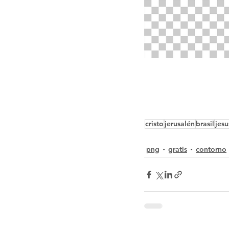
cristo
jerusalén
brasil
jesu
png
gratis
contorno