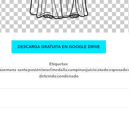
DESCARGA GRATUITA EN GOOGLE DRIVE
Etiquetas:
s
semana santa
pasión
israel
medalla
campinas
juicio
atado
esposado
detenido
condenado