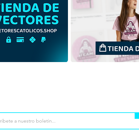
Jesucristo Manieado |
Jesu
Descargar gratis ilustración
Desc
monocromática en PNG
ilust
fond
mpra
Terminos de uso
Contacto
Contribu