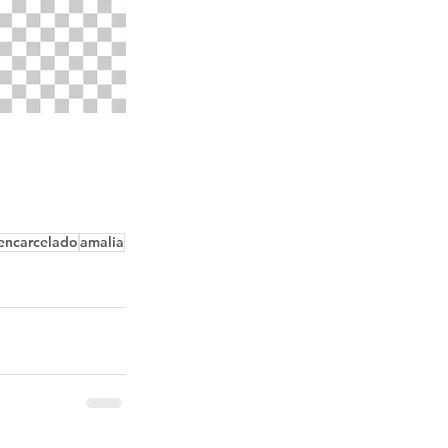
encarcelado
amalia