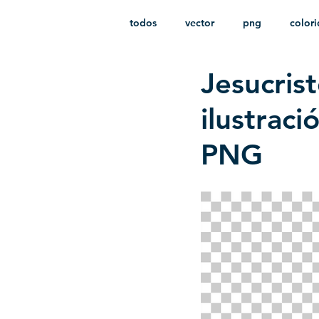
todos
vector
png
color
Jesucris
estampado
paquetes
i
ilustrac
PNG