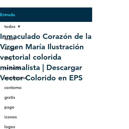
Entrada
todos
Inmaculado Corazón de la
todos
Virgen María Ilustración
vector
vectorial colorida
png
minimalista | Descargar
colorido
Vector Colorido en EPS
monocromo
contorno
gratis
pago
iconos
logos