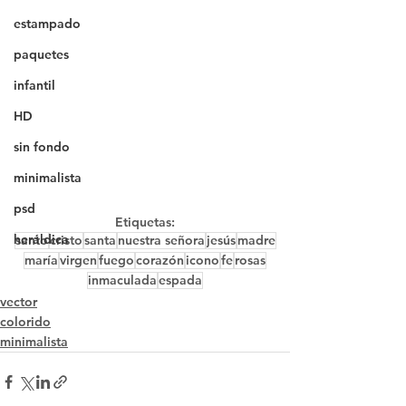
estampado
paquetes
infantil
HD
sin fondo
minimalista
psd
Etiquetas:
heráldica
santo
cristo
santa
nuestra señora
jesús
madre
maría
virgen
fuego
corazón
icono
fe
rosas
inmaculada
espada
vector
colorido
minimalista