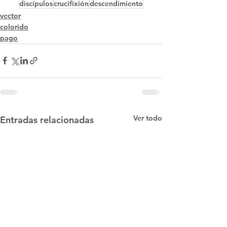
discípulos
crucifixión
descendimiento
vector
colorido
pago
Ver todo
Entradas relacionadas