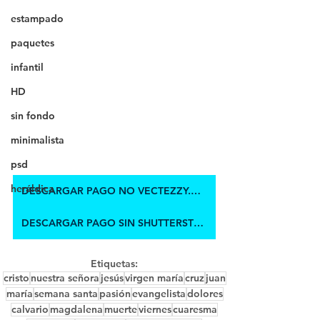
estampado
paquetes
infantil
HD
sin fondo
minimalista
psd
heráldica
DESCARGAR PAGO NO VECTEZZY.COM
DESCARGAR PAGO SIN SHUTTERSTOCK
Etiquetas:
cristo
nuestra señora
jesús
virgen maría
cruz
juan
maría
semana santa
pasión
evangelista
dolores
calvario
magdalena
muerte
viernes
cuaresma