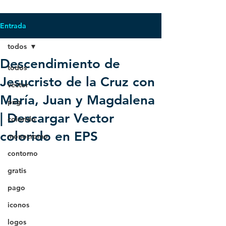
Entrada
todos
Descendimiento de
todos
Jesucristo de la Cruz con
vector
María, Juan y Magdalena
png
| Descargar Vector
colorido
colorido en EPS
monocromo
contorno
gratis
pago
iconos
logos