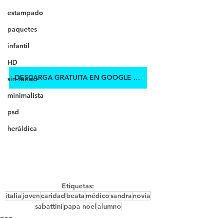
estampado
paquetes
infantil
HD
DESCARGA GRATUITA EN GOOGLE DRIVE
sin fondo
minimalista
psd
heráldica
Etiquetas:
italia
joven
caridad
beata
médico
sandra
novia
sabattini
papa noel
alumno