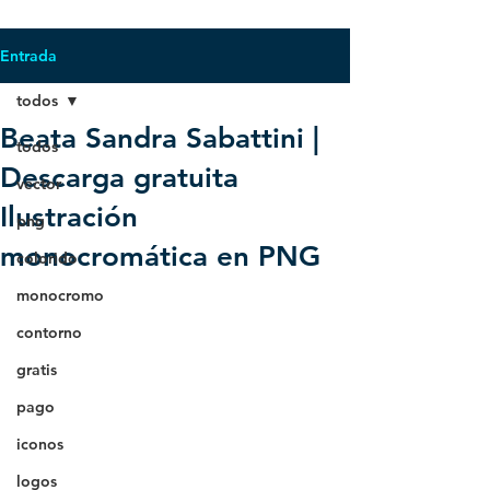
Entrada
todos
Beata Sandra Sabattini |
todos
Descarga gratuita
vector
Ilustración
png
monocromática en PNG
colorido
monocromo
contorno
gratis
pago
iconos
logos