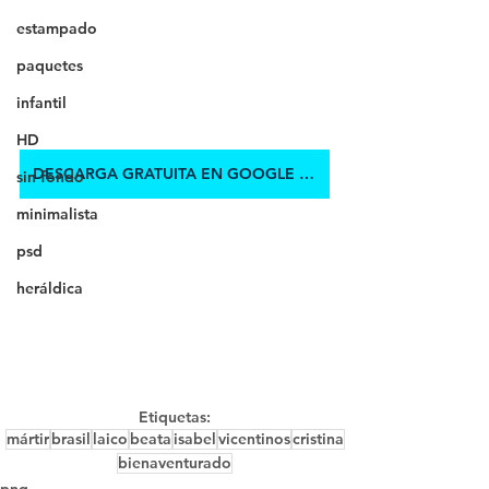
estampado
paquetes
infantil
HD
DESCARGA GRATUITA EN GOOGLE DRIVE
sin fondo
minimalista
psd
heráldica
Etiquetas:
mártir
brasil
laico
beata
isabel
vicentinos
cristina
bienaventurado