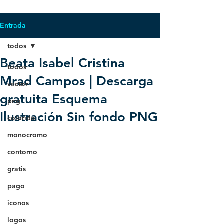
Entrada
todos
Beata Isabel Cristina
todos
Mrad Campos | Descarga
vector
gratuita Esquema
png
Ilustración Sin fondo PNG
colorido
monocromo
contorno
gratis
pago
iconos
logos