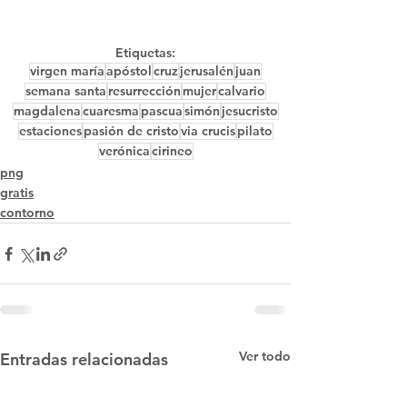
Etiquetas:
virgen maría
apóstol
cruz
jerusalén
juan
semana santa
resurrección
mujer
calvario
magdalena
cuaresma
pascua
simón
jesucristo
estaciones
pasión de cristo
via crucis
pilato
verónica
cirineo
png
gratis
contorno
Ver todo
Entradas relacionadas