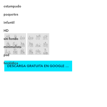
estampado
paquetes
infantil
HD
sin fondo
minimalista
psd
heráldica
DESCARGA GRATUITA EN GOOGLE DRIVE