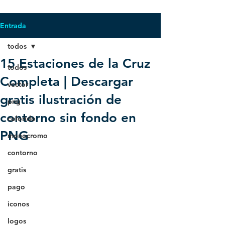
Entrada
todos
15 Estaciones de la Cruz
todos
Completa | Descargar
vector
gratis ilustración de
png
contorno sin fondo en
colorido
PNG
monocromo
contorno
gratis
pago
iconos
logos