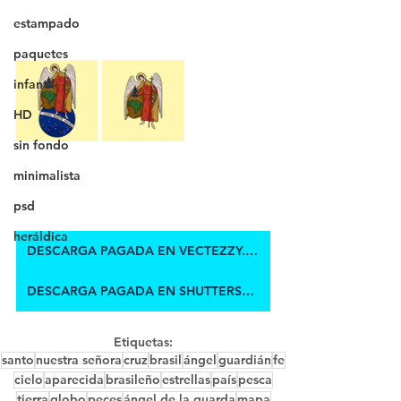
estampado
paquetes
infantil
HD
sin fondo
minimalista
psd
heráldica
DESCARGA PAGADA EN VECTEZZY.COM
DESCARGA PAGADA EN SHUTTERSTOCK
Etiquetas:
santo
nuestra señora
cruz
brasil
ángel
guardián
fe
cielo
aparecida
brasileño
estrellas
país
pesca
tierra
globo
peces
ángel de la guarda
mapa