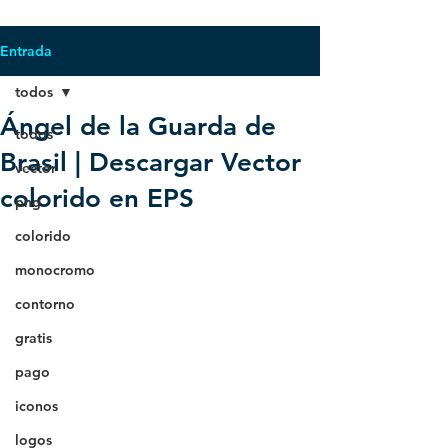
Entrada
todos
Ángel de la Guarda de
todos
Brasil | Descargar Vector
vector
colorido en EPS
png
colorido
monocromo
contorno
gratis
pago
iconos
logos