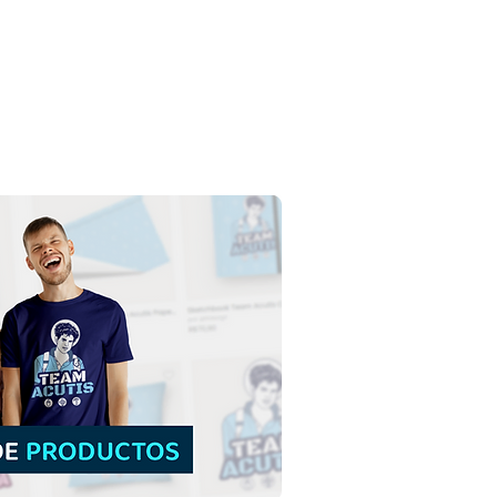
l de la Guarda de Brasil
cargar gratis ilustración
ontorno sin fondo en