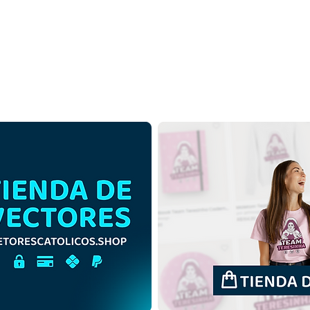
Ángel de la Guarda de Brasil
Ánge
| Descargar gratis ilustración
| Des
monocromática en PNG
de c
PNG