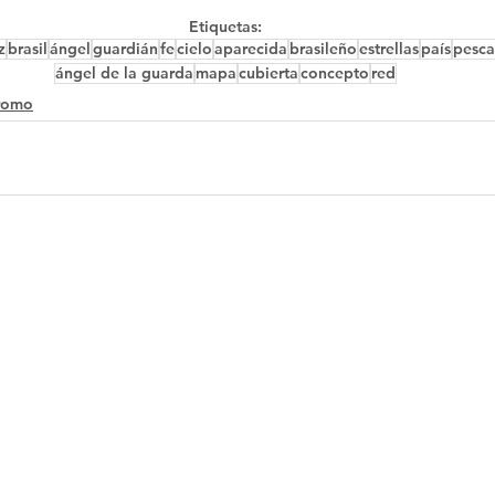
Etiquetas:
z
brasil
ángel
guardián
fe
cielo
aparecida
brasileño
estrellas
país
pesca
ángel de la guarda
mapa
cubierta
concepto
red
romo