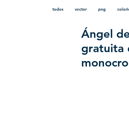
todos
vector
png
color
Ángel de
estampado
paquetes
i
gratuita
monocro