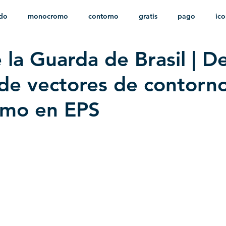
ido
monocromo
contorno
gratis
pago
ic
 la Guarda de Brasil | D
nfantil
HD
sin fondo
minimalista
psd
herá
 de vectores de contorn
mo en EPS