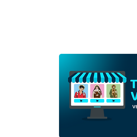
Ángel de la Guarda de Brasil
| Descargar Vector colorido
en EPS